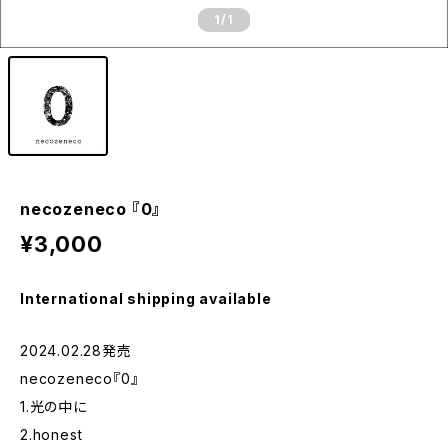
1
/1
necozeneco 『0』
¥3,000
International shipping available
2024.02.28発売
necozeneco『0』
1.光の中に
2.honest