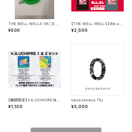
THE WELL WELLS VA◯S風
【THE WELL WELLS】We are
コインケース
old fashoned POP PUNKE
¥500
¥2,500
RS T
【期間限定】V.A.UCHIORE1&2
necozeneco 『0』
【送料込み特価】
¥1,100
¥3,000